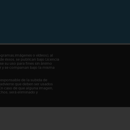
ogramas,imágenes o vídeos), al
de éstos, se publican bajo Licencia
e su uso para fines sin ánimo
tor y se compartan bajo la misma
responsable de la subida de
n advierte que deben ser usados
En caso de que alguna imagen,
chos, será eliminado y