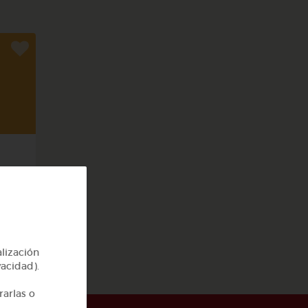
cas
alización
vacidad).
rarlas o