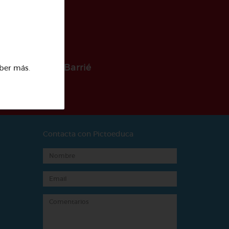
 la Fundación Barrié
ber más
.
Contacta con Pictoeduca