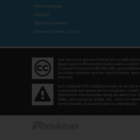
- Otras Materias
- Religión
- Teoría de la Mente
- Valores Sociales y Cívicos
Los recursos que se ofrecen en la web (pict
igual que los Materiales elaborados a partir 
Creative Commons (BY-NC-SA), autorizándos
lucrativo siempre que se cite la fuente, au
licencia.
La Fundación Pictoaplicaciones no se hace 
materiales por parte de los usuarios, si bie
elementos multimedia libres de derechos. 
vídeo, pictograma, audio, etc… sea con dere
comunicado al usuario para su reemplazo.