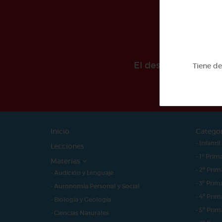
El desarollo de est
Tiene d
Inicio
Catego
- Infantil
Lecciones
- 1º Prim
Materias
- 2º Prim
- Audición y Lenguaje
- 3º Prim
- Autonomía Personal y Social
- 4º Prim
- Biología y Geología
- 5º Prim
- Ciencias Naturales