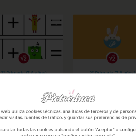
2º Primaria (7-8 años)
2º Primaria (7-8 años)
La suma
Aprendiendo matemati
@Iaravw
@solangeariass
web utiliza cookies técnicas, analíticas de terceros y de person
dir visitas, fuentes de tráfico, y guardar sus preferencias de pri
ceptar todas las cookies pulsando el botón “Aceptar” o configu
rechazar su uso en “configuración avanzada”.