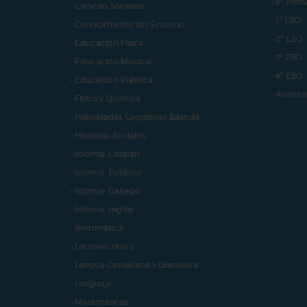
- 6º Prim
- Ciencias Sociales
- 1º ESO
- Conocimiento del Entorno
- 2º ESO
- Educación Física
- 3º ESO
- Educación Musical
- 4º ESO
- Educación Plástica
- Avanza
- Física y Química
- Habilidades Cognitivas Básicas
- Historias Sociales
- Idioma: Catalán
- Idioma: Euskera
- Idioma: Gallego
- Idioma: Inglés
- Informática
- Lectoescritura
- Lengua Castellana y Literatura
- Lenguaje
- Matemáticas