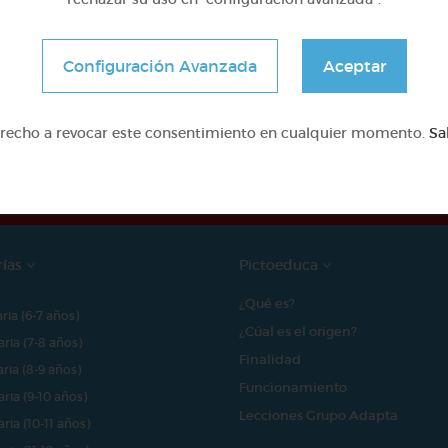
Configuración Avanzada
Aceptar
e proyecto ha sido posible gracias al mecenazgo de
erecho a revocar este consentimiento en cualquier momento.
Sa
rías
Pictoeduca
¿Qué es?
aria (6-7 años)
¿Cúal es el origen?
aria (7-8 años)
Finalidad
aria (8-9 años)
Funcionamiento
aria (9-10 años)
Lecciones Grupo Adapta
aria (10-11 años)