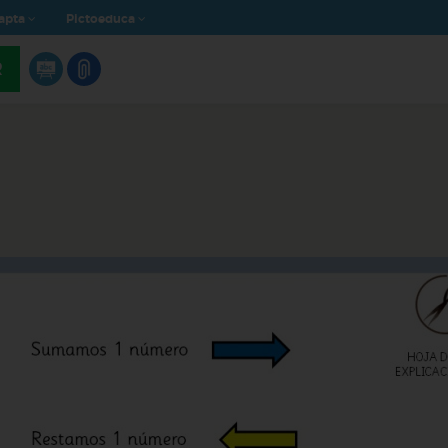
apta
Pictoeduca
R