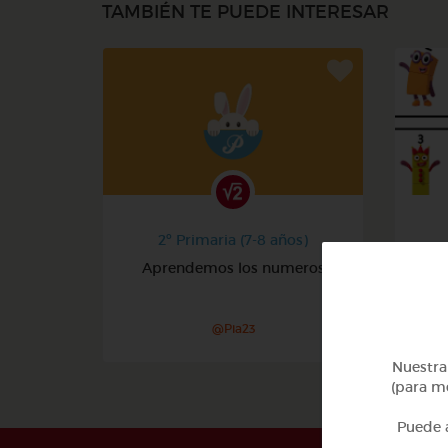
TAMBIÉN TE PUEDE INTERESAR
2º Primaria (7-8 años)
Aprendemos los numeros
@Pia23
Nuestra 
(para me
Puede a