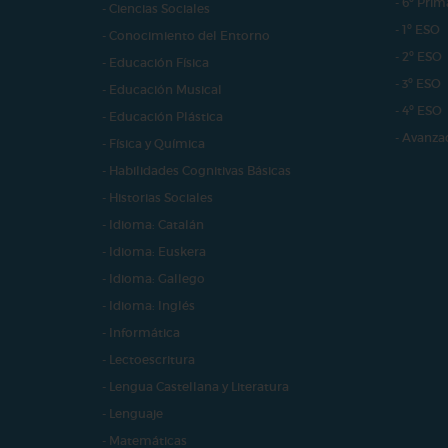
- 6º Prim
- Ciencias Sociales
- 1º ESO
- Conocimiento del Entorno
- 2º ESO
- Educación Física
- 3º ESO
- Educación Musical
- 4º ESO
- Educación Plástica
- Avanza
- Física y Química
- Habilidades Cognitivas Básicas
- Historias Sociales
- Idioma: Catalán
- Idioma: Euskera
- Idioma: Gallego
- Idioma: Inglés
- Informática
- Lectoescritura
- Lengua Castellana y Literatura
- Lenguaje
- Matemáticas