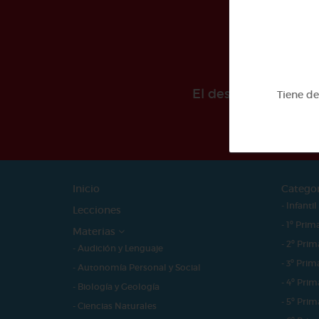
El desarollo de est
Tiene d
Inicio
Catego
- Infantil
Lecciones
- 1º Prim
Materias
- 2º Prim
- Audición y Lenguaje
- 3º Prim
- Autonomía Personal y Social
- 4º Prim
- Biología y Geología
- 5º Prim
- Ciencias Naturales