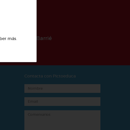
 la Fundación Barrié
ber más
.
Contacta con Pictoeduca