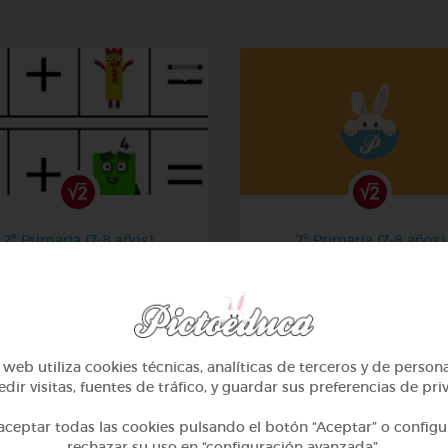
2º Primaria (7-8 años)
2º Primaria (7-8 años)
La suma
Aprendiendo matemati
@Iaravw
@solangeariass
web utiliza cookies técnicas, analíticas de terceros y de person
dir visitas, fuentes de tráfico, y guardar sus preferencias de pri
ceptar todas las cookies pulsando el botón “Aceptar” o configu
rechazar su uso en “configuración avanzada”.