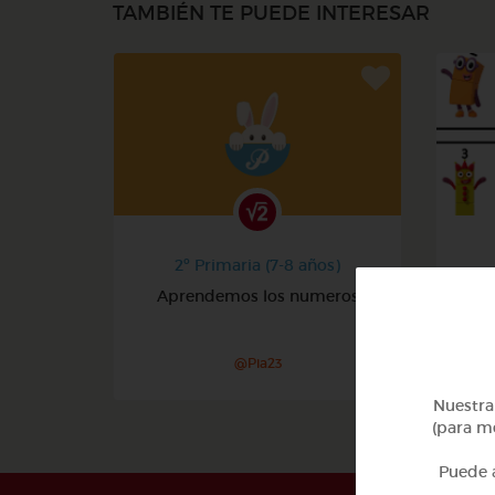
TAMBIÉN TE PUEDE INTERESAR
2º Primaria (7-8 años)
Aprendemos los numeros
@Pia23
Nuestra 
(para me
Puede a