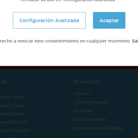
Configuración Avanzada
Aceptar
e proyecto ha sido posible gracias al mecenazgo de
erecho a revocar este consentimiento en cualquier momento.
Sa
rías
Pictoeduca
¿Qué es?
aria (6-7 años)
¿Cúal es el origen?
aria (7-8 años)
Finalidad
aria (8-9 años)
Funcionamiento
aria (9-10 años)
Lecciones Grupo Adapta
aria (10-11 años)