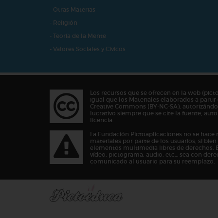
- Otras Materias
- Religión
- Teoría de la Mente
- Valores Sociales y Cívicos
Los recursos que se ofrecen en la web (pict
igual que los Materiales elaborados a partir 
Creative Commons (BY-NC-SA), autorizándos
lucrativo siempre que se cite la fuente, au
licencia.
La Fundación Pictoaplicaciones no se hace 
materiales por parte de los usuarios, si bie
elementos multimedia libres de derechos. 
vídeo, pictograma, audio, etc… sea con dere
comunicado al usuario para su reemplazo.