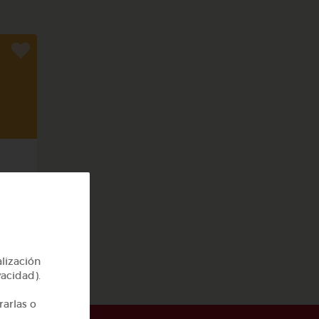
cas
alización
vacidad).
rarlas o