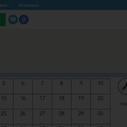
apta
Pictoeduca
R