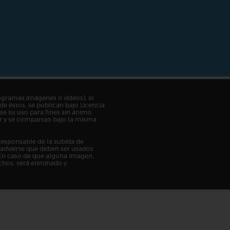
ogramas,imágenes o vídeos), al
de éstos, se publican bajo Licencia
e su uso para fines sin ánimo
tor y se compartan bajo la misma
responsable de la subida de
n advierte que deben ser usados
En caso de que alguna imagen,
chos, será eliminado y