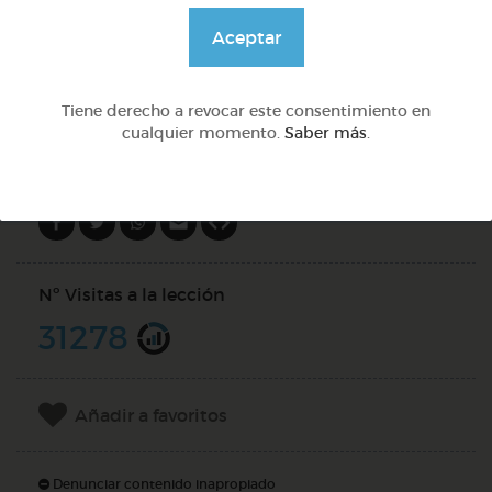
@GrupoAdapta
Aceptar
DOCS (4)
Tiene derecho a revocar este consentimiento en
cualquier momento.
Saber más
.
Compartir en
Nº Visitas a la lección
31278
Añadir a favoritos
Denunciar contenido inapropiado