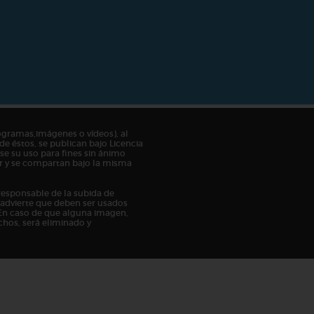
ogramas,imágenes o vídeos), al
de éstos, se publican bajo Licencia
e su uso para fines sin ánimo
tor y se compartan bajo la misma
responsable de la subida de
n advierte que deben ser usados
En caso de que alguna imagen,
chos, será eliminado y