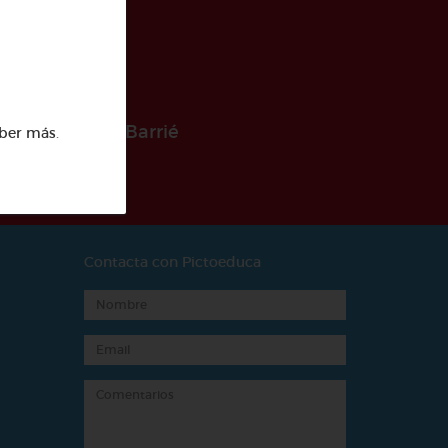
 la Fundación Barrié
ber más
.
Contacta con Pictoeduca