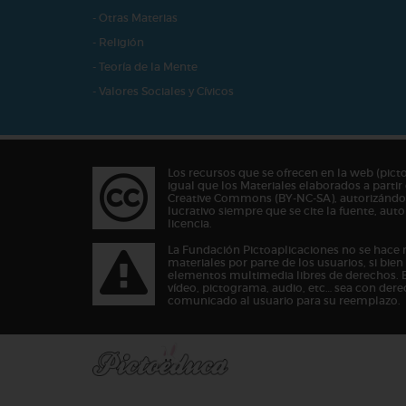
- Otras Materias
- Religión
- Teoría de la Mente
- Valores Sociales y Cívicos
Los recursos que se ofrecen en la web (pict
igual que los Materiales elaborados a partir 
Creative Commons (BY-NC-SA), autorizándos
lucrativo siempre que se cite la fuente, au
licencia.
La Fundación Pictoaplicaciones no se hace 
materiales por parte de los usuarios, si bie
elementos multimedia libres de derechos. 
vídeo, pictograma, audio, etc… sea con dere
comunicado al usuario para su reemplazo.