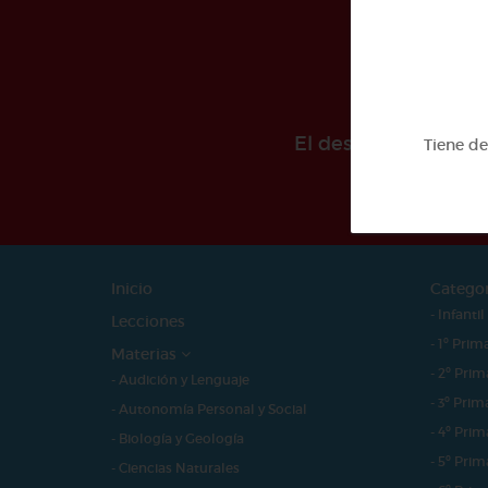
El desarollo de est
Tiene d
Inicio
Catego
- Infantil
Lecciones
- 1º Prim
Materias
- 2º Prim
- Audición y Lenguaje
- 3º Prim
- Autonomía Personal y Social
- 4º Prim
- Biología y Geología
- 5º Prim
- Ciencias Naturales