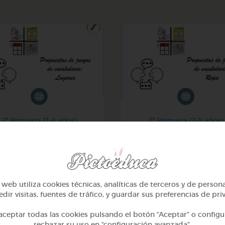
2º Primaria (7-8 años)
2º Primaria (7-8 años)
Inglés: lugares
Inglés: ropa
@GrupoAdapta
@GrupoAdapta
web utiliza cookies técnicas, analíticas de terceros y de person
dir visitas, fuentes de tráfico, y guardar sus preferencias de pri
ceptar todas las cookies pulsando el botón “Aceptar” o configu
rechazar su uso en “configuración avanzada”.