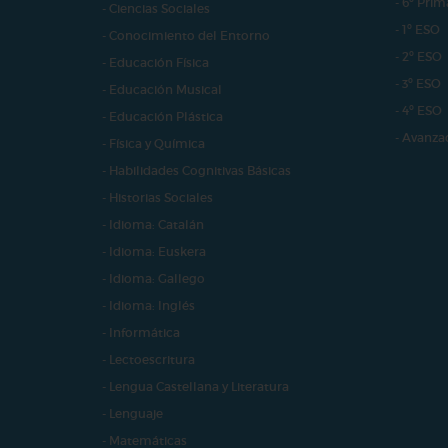
- 6º Prim
- Ciencias Sociales
- 1º ESO
- Conocimiento del Entorno
- 2º ESO
- Educación Física
- 3º ESO
- Educación Musical
- 4º ESO
- Educación Plástica
- Avanza
- Física y Química
- Habilidades Cognitivas Básicas
- Historias Sociales
- Idioma: Catalán
- Idioma: Euskera
- Idioma: Gallego
- Idioma: Inglés
- Informática
- Lectoescritura
- Lengua Castellana y Literatura
- Lenguaje
- Matemáticas