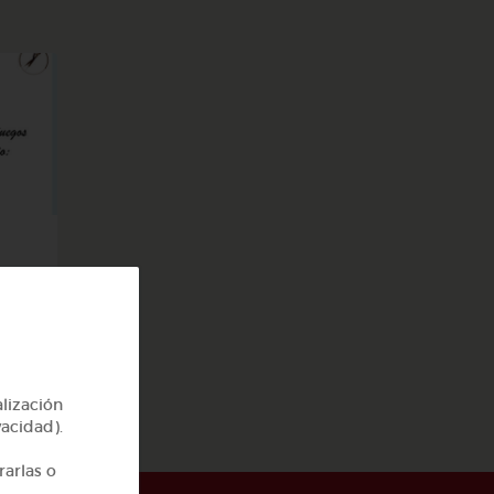
alización
vacidad).
rarlas o