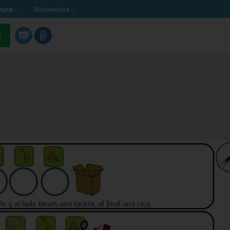
apta
Pictoeduca
R