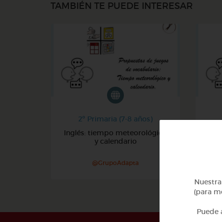
TAMBIÉN TE PUEDE INTERESAR
2º Primaria (7-8 años)
Inglés: tiempo meteorológico
y calendario
@GrupoAdapta
Nuestra 
(para me
Puede a