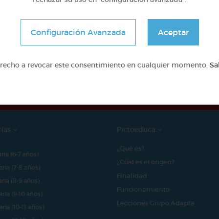
Configuración Avanzada
Aceptar
e proyecto ha sido posible gracias al mecenazgo de
erecho a revocar este consentimiento en cualquier momento.
Sa
rías
Pictoeduca
¿Qué es?
aria (6-7 años)
¿Cúal es el origen?
aria (7-8 años)
Finalidad
aria (8-9 años)
Funcionamiento
aria (9-10 años)
Lecciones Grupo Adapta
aria (10-11 años)