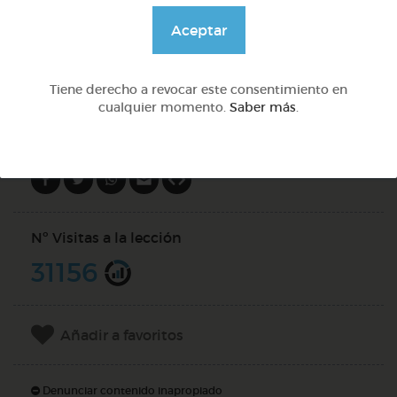
@GrupoAdapta
Aceptar
DOCS (4)
Tiene derecho a revocar este consentimiento en
cualquier momento.
Saber más
.
Compartir en
Nº Visitas a la lección
31156
Añadir a favoritos
Denunciar contenido inapropiado