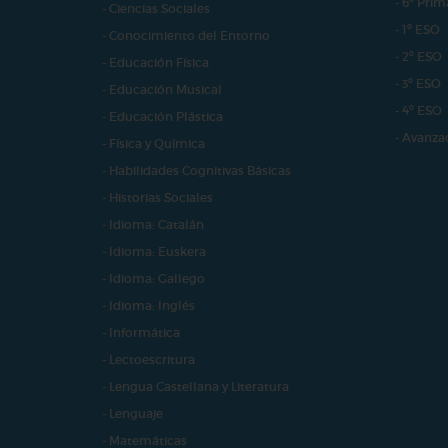
- 6º Prim
- Ciencias Sociales
- 1º ESO
- Conocimiento del Entorno
- 2º ESO
- Educación Física
- 3º ESO
- Educación Musical
- 4º ESO
- Educación Plástica
- Avanza
- Física y Química
- Habilidades Cognitivas Básicas
- Historias Sociales
- Idioma: Catalán
- Idioma: Euskera
- Idioma: Gallego
- Idioma: Inglés
- Informática
- Lectoescritura
- Lengua Castellana y Literatura
- Lenguaje
- Matemáticas