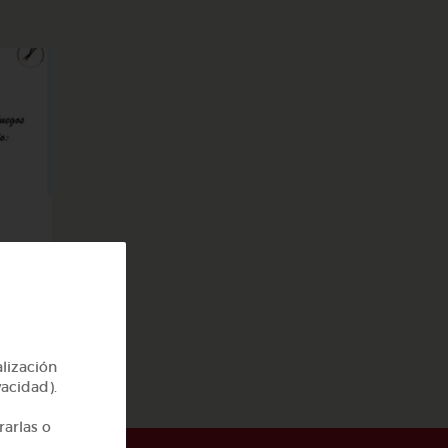
alización
vacidad).
rarlas o