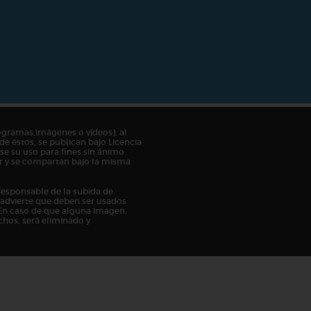
ogramas,imágenes o vídeos), al
de éstos, se publican bajo Licencia
e su uso para fines sin ánimo
tor y se compartan bajo la misma
responsable de la subida de
n advierte que deben ser usados
En caso de que alguna imagen,
chos, será eliminado y