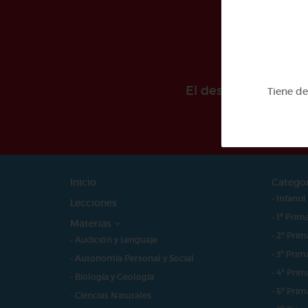
El desarollo de est
Tiene d
Inicio
Catego
- Infantil
Lecciones
- 1º Prim
Materias
- 2º Prim
- Audición y Lenguaje
- 3º Prim
- Autonomía Personal y Social
- 4º Prim
- Biología y Geología
- 5º Prim
- Ciencias Naturales