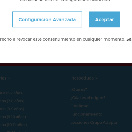
Configuración Avanzada
Aceptar
e proyecto ha sido posible gracias al mecenazgo de
erecho a revocar este consentimiento en cualquier momento.
Sa
rías
Pictoeduca
¿Qué es?
aria (6-7 años)
¿Cúal es el origen?
aria (7-8 años)
Finalidad
aria (8-9 años)
Funcionamiento
aria (9-10 años)
Lecciones Grupo Adapta
aria (10-11 años)