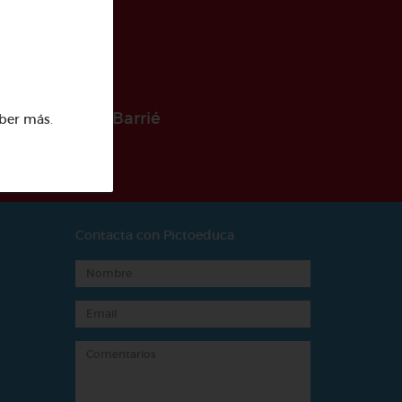
 la Fundación Barrié
ber más
.
Contacta con Pictoeduca