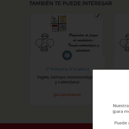
TAMBIÉN TE PUEDE INTERESAR
2º Primaria (7-8 años)
Inglés: tiempo meteorológico
y calendario
@GrupoAdapta
Nuestra 
(para me
Puede a