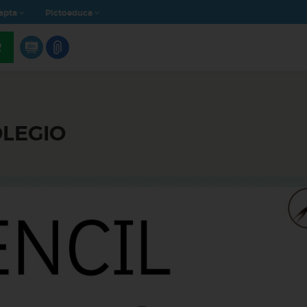
apta
Pictoeduca
R
OLEGIO