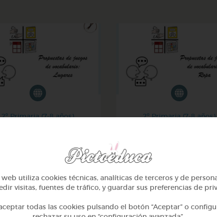
2º Primaria (7-8 años)
2º Primaria (7-8 años)
Inglés: lugares
Inglés: ropa
@GrupoAdapta
@GrupoAdapta
web utiliza cookies técnicas, analíticas de terceros y de person
dir visitas, fuentes de tráfico, y guardar sus preferencias de pri
ceptar todas las cookies pulsando el botón “Aceptar” o configu
rechazar su uso en “configuración avanzada”.