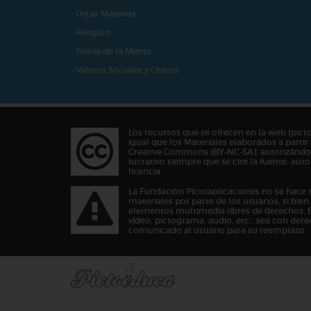
- Otras Materias
- Religión
- Teoría de la Mente
- Valores Sociales y Cívicos
Los recursos que se ofrecen en la web (pict
igual que los Materiales elaborados a partir 
Creative Commons (BY-NC-SA), autorizándos
lucrativo siempre que se cite la fuente, au
licencia.
La Fundación Pictoaplicaciones no se hace 
materiales por parte de los usuarios, si bie
elementos multimedia libres de derechos. 
vídeo, pictograma, audio, etc… sea con dere
comunicado al usuario para su reemplazo.