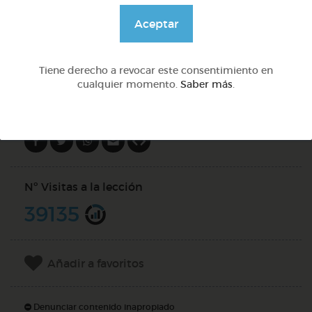
@GrupoAdapta
Aceptar
DOCS (4)
Tiene derecho a revocar este consentimiento en
cualquier momento.
Saber más
.
Compartir en
Nº Visitas a la lección
39135
Añadir a favoritos
Denunciar contenido inapropiado