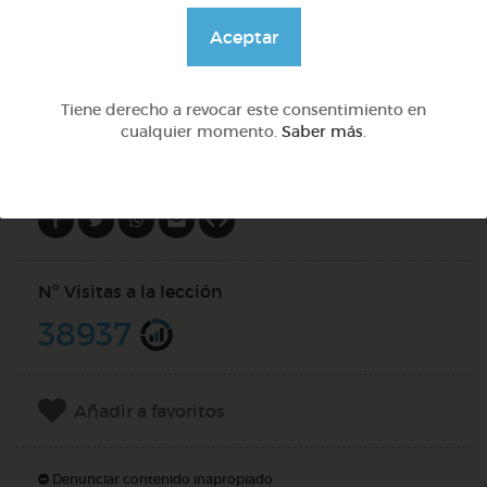
@GrupoAdapta
Aceptar
DOCS (4)
Tiene derecho a revocar este consentimiento en
cualquier momento.
Saber más
.
Compartir en
Nº Visitas a la lección
38937
Añadir a favoritos
Denunciar contenido inapropiado