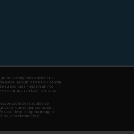
ogramas,imágenes o vídeos), al
de éstos, se publican bajo Licencia
e su uso para fines sin ánimo
tor y se compartan bajo la misma
responsable de la subida de
n advierte que deben ser usados
En caso de que alguna imagen,
chos, será eliminado y