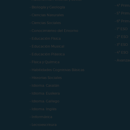
- 4º Prim
- Biología y Geología
- 5º Prim
- Ciencias Naturales
- 6º Prim
- Ciencias Sociales
- 1º ESO
- Conocimiento del Entorno
- 2º ESO
- Educación Física
- 3º ESO
- Educación Musical
- 4º ESO
- Educación Plástica
- Avanza
- Física y Química
- Habilidades Cognitivas Básicas
- Historias Sociales
- Idioma: Catalán
- Idioma: Euskera
- Idioma: Gallego
- Idioma: Inglés
- Informática
- Lectoescritura