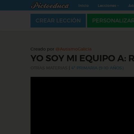
Inicio
Lecciones
Ad
CREAR LECCIÓN
PERSONALIZA
Creado por
@AutismoGalicia
YO SOY MI EQUIPO A: 
OTRAS MATERIAS
|
4º PRIMARIA (9-10 AÑOS)