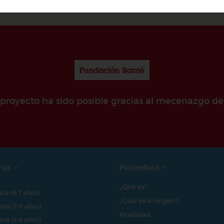
e proyecto ha sido posible gracias al mecenazgo de
rías
Pictoeduca
¿Qué es?
aria (6-7 años)
¿Cúal es el origen?
aria (7-8 años)
Finalidad
aria (8-9 años)