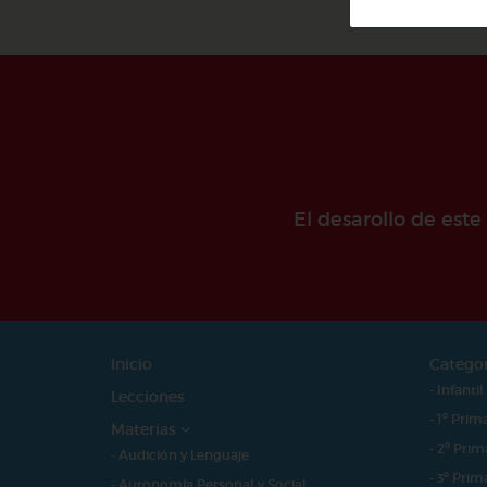
El desarollo de est
Inicio
Catego
- Infantil
Lecciones
- 1º Prim
Materias
- 2º Prim
- Audición y Lenguaje
- 3º Prim
- Autonomía Personal y Social