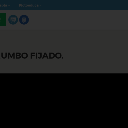
apta
Pictoeduca
R
RUMBO FIJADO.