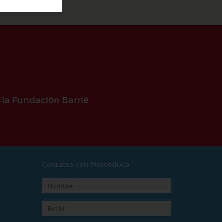
 la Fundación Barrié
Contacta con Pictoeduca