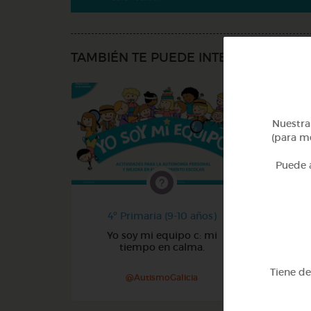
TAMBIÉN TE PUEDE INTERESAR
Nuestra 
(para me
Puede a
4º Primaria (9-10 años)
Yo soy mi equipo c: mi
tiempo en calma.
Tiene d
@AutismoGalicia