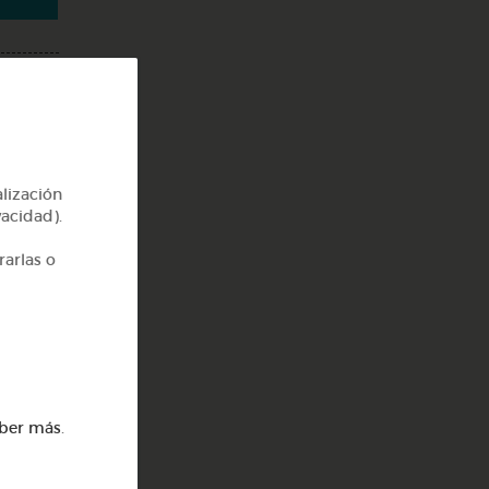
alización
vacidad).
rarlas o
ber más
.