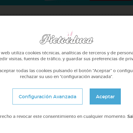
web utiliza cookies técnicas, analíticas de terceros y de person
dir visitas, fuentes de tráfico, y guardar sus preferencias de pri
ceptar todas las cookies pulsando el botón “Aceptar” o configu
rechazar su uso en “configuración avanzada”.
4º Primaria (9-10 años)
Otros
Configuración Avanzada
Aceptar
Yo soy mi equipo b: mi
Sílabas trabadas
espacio, mis reglas.
erecho a revocar este consentimiento en cualquier momento.
Sa
@AutismoGalicia
@Webparaelespanol