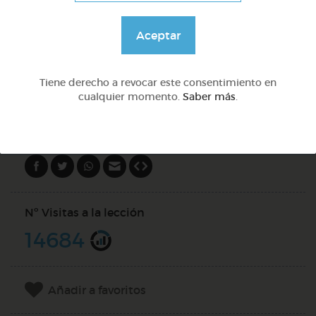
Aceptar
@Webparaelespanol
Tiene derecho a revocar este consentimiento en
DOCS (2)
cualquier momento.
Saber más
.
Compartir en
Nº Visitas a la lección
14684
Añadir a favoritos