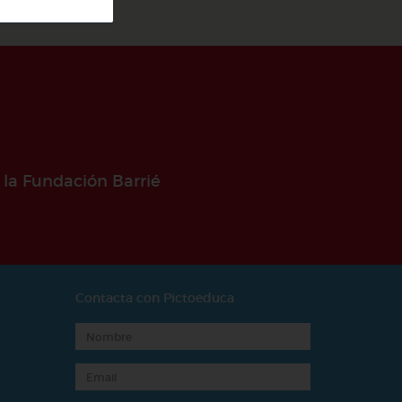
 la Fundación Barrié
Contacta con Pictoeduca