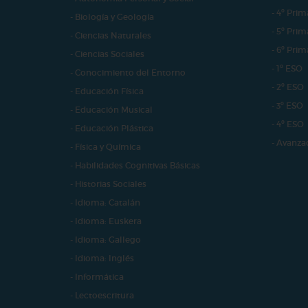
- 4º Prim
- Biología y Geología
- 5º Prim
- Ciencias Naturales
- 6º Prim
- Ciencias Sociales
- 1º ESO
- Conocimiento del Entorno
- 2º ESO
- Educación Física
- 3º ESO
- Educación Musical
- 4º ESO
- Educación Plástica
- Avanza
- Física y Química
- Habilidades Cognitivas Básicas
- Historias Sociales
- Idioma: Catalán
- Idioma: Euskera
- Idioma: Gallego
- Idioma: Inglés
- Informática
- Lectoescritura