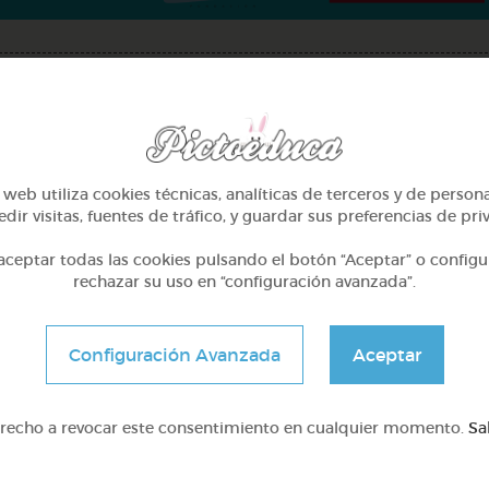
web utiliza cookies técnicas, analíticas de terceros y de person
dir visitas, fuentes de tráfico, y guardar sus preferencias de pri
ceptar todas las cookies pulsando el botón “Aceptar” o configu
rechazar su uso en “configuración avanzada”.
4º Primaria (9-10 años)
Otros
Configuración Avanzada
Aceptar
Yo soy mi equipo b: mi
Sílabas trabadas
espacio, mis reglas.
erecho a revocar este consentimiento en cualquier momento.
Sa
@AutismoGalicia
@Webparaelespanol