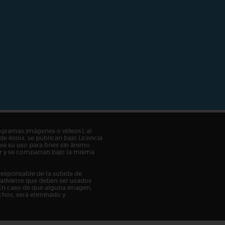
ogramas,imágenes o vídeos), al
de éstos, se publican bajo Licencia
e su uso para fines sin ánimo
tor y se compartan bajo la misma
responsable de la subida de
n advierte que deben ser usados
En caso de que alguna imagen,
chos, será eliminado y