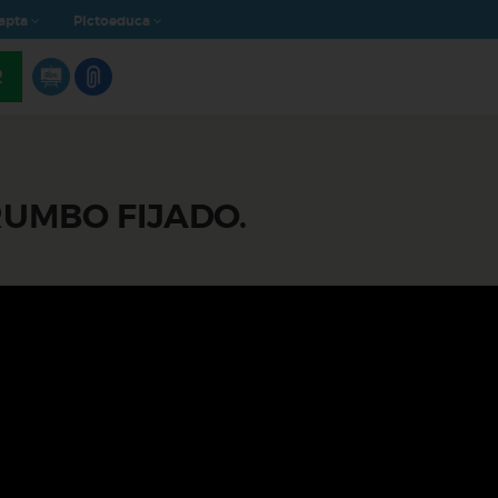
apta
Pictoeduca
R
RUMBO FIJADO.