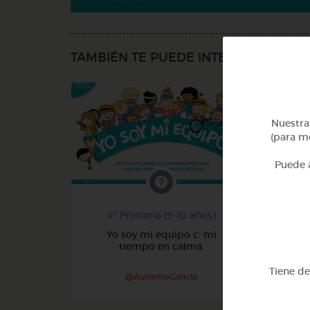
TAMBIÉN TE PUEDE INTERESAR
Nuestra 
(para me
Puede a
4º Primaria (9-10 años)
Yo soy mi equipo c: mi
tiempo en calma.
Tiene d
@AutismoGalicia