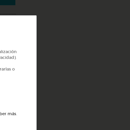
alización
vacidad).
rarlas o
ber más
.