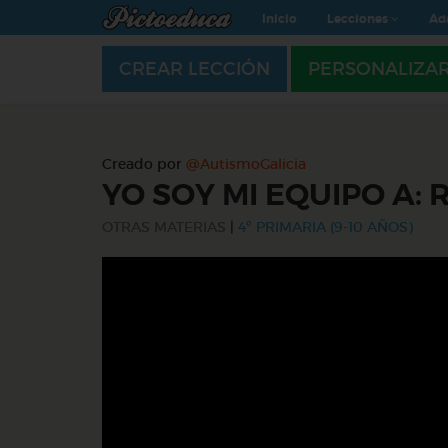
Inicio
Lecciones
Ad
CREAR LECCIÓN
PERSONALIZA
Creado por
@AutismoGalicia
YO SOY MI EQUIPO A: 
OTRAS MATERIAS
|
4º PRIMARIA (9-10 AÑOS)