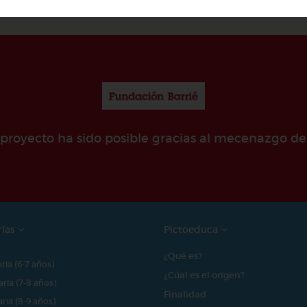
e proyecto ha sido posible gracias al mecenazgo de
rías
Pictoeduca
¿Qué es?
aria (6-7 años)
¿Cúal es el origen?
aria (7-8 años)
Finalidad
aria (8-9 años)