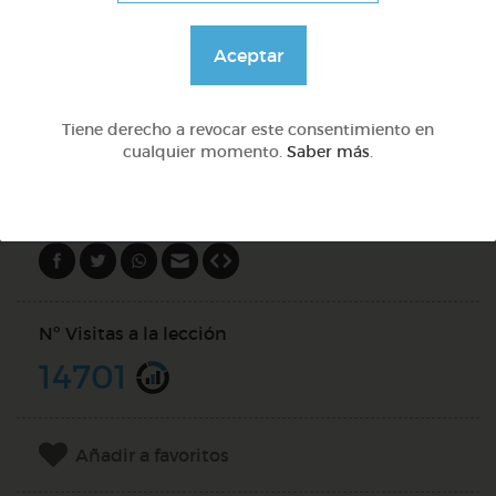
Aceptar
@Webparaelespanol
Tiene derecho a revocar este consentimiento en
DOCS (2)
cualquier momento.
Saber más
.
Compartir en
Nº Visitas a la lección
14701
Añadir a favoritos