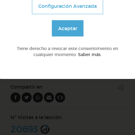
Lo más sano en la cocina y 2 fábulas de esopo
Configuración Avanzada
@Webparaelespanol
Aceptar
Quiz
Tiene derecho a revocar este consentimiento en
cualquier momento.
Saber más
.
DOCS (5)
Compartir en
Nº Visitas a la lección
20693