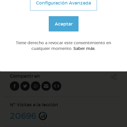
Configuración Avanzada
@Webparaelespanol
Aceptar
Quiz
Tiene derecho a revocar este consentimiento en
cualquier momento.
Saber más
.
DOCS (5)
Compartir en
Nº Visitas a la lección
20696