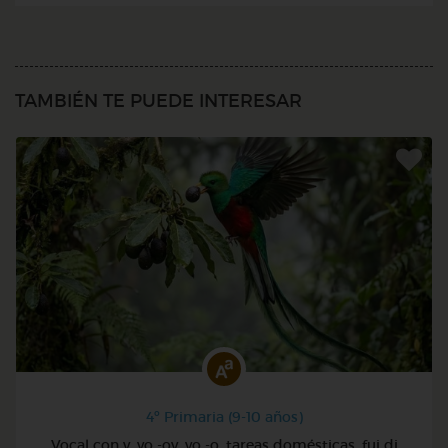
TAMBIÉN TE PUEDE INTERESAR
4º Primaria (9-10 años)
Vocal con y. yo -oy. yo -o. tareas domésticas. fui di