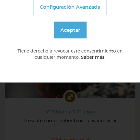
Configuración Avanzada
@Webparaelespanol
Aceptar
Tiene derecho a revocar este consentimiento en
cualquier momento.
Saber más
.
4º Primaria (9-10 años)
Presente comer beber tener. pasado -er -ir
@Webparaelespanol