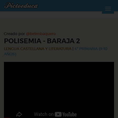
Creado por
@belenbaquero
POLISEMIA - BARAJA 2
LENGUA CASTELLANA Y LITERATURA
|
4º PRIMARIA (9-10
AÑOS)