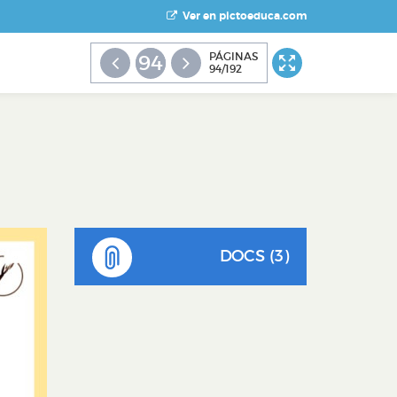
Ver en pictoeduca.com
PÁGINAS
94
94/192
DOCS (3)