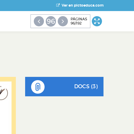
Ver en pictoeduca.com
PÁGINAS
96
96/192
DOCS (3)