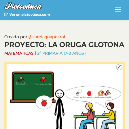
Ver en pictoeduca.com
Creado por
@santiagoapostol
PROYECTO: LA ORUGA GLOTONA
MATEMÁTICAS
|
2º PRIMARIA (7-8 AÑOS)