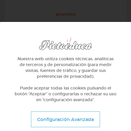
@IvanaDiaz
Nuestra web utiliza cookies técnicas, analíticas
de terceros y de personalización (para medir
visitas, fuentes de tráfico, y guardar sus
preferencias de privacidad).
Puede aceptar todas las cookies pulsando el
botón “Aceptar” o configurarlas o rechazar su uso
en “configuración avanzada”.
1º Primaria (6-7 años)
Educación vial en galego
Configuración Avanzada