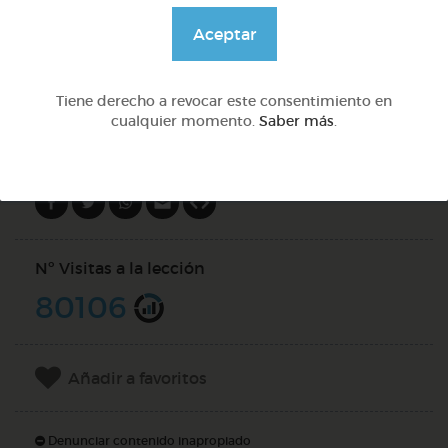
@GrupoAdapta
Aceptar
DOCS (4)
Tiene derecho a revocar este consentimiento en
cualquier momento.
Saber más
.
Compartir en
Nº Visitas a la lección
80106
Añadir a favoritos
Denunciar contenido inapropiado