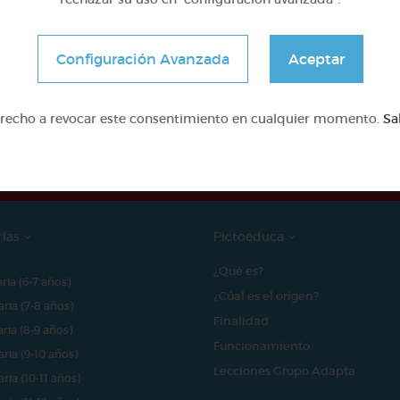
Configuración Avanzada
Aceptar
e proyecto ha sido posible gracias al mecenazgo de
erecho a revocar este consentimiento en cualquier momento.
Sa
rías
Pictoeduca
¿Qué es?
aria (6-7 años)
¿Cúal es el origen?
aria (7-8 años)
Finalidad
aria (8-9 años)
Funcionamiento
aria (9-10 años)
Lecciones Grupo Adapta
aria (10-11 años)