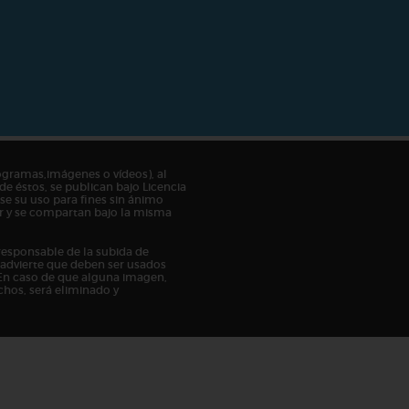
ogramas,imágenes o vídeos), al
de éstos, se publican bajo Licencia
e su uso para fines sin ánimo
tor y se compartan bajo la misma
responsable de la subida de
n advierte que deben ser usados
En caso de que alguna imagen,
chos, será eliminado y