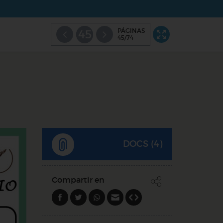
PÁGINAS
45
45/74
DOCS (4)
Compartir en