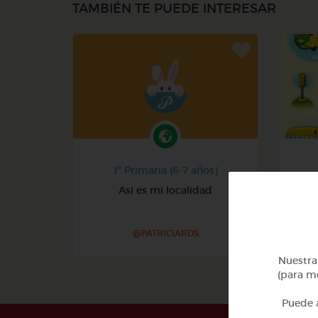
TAMBIÉN TE PUEDE INTERESAR
1º Primaria (6-7 años)
Así es mi localidad
@PATRICIARDS
Nuestra 
(para me
Puede a