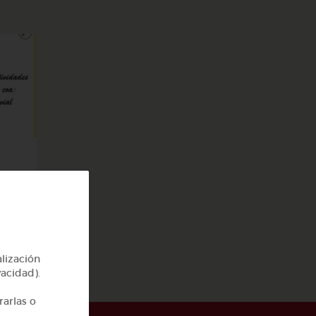
go
alización
vacidad).
rarlas o