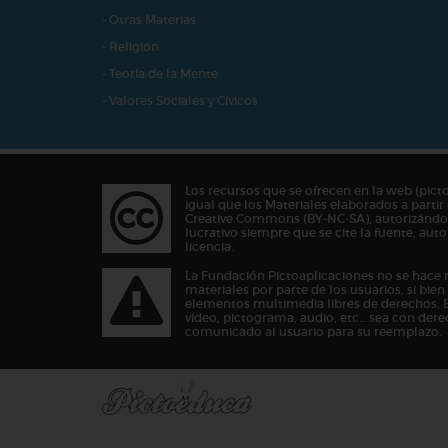
- Otras Materias
- Religión
- Teoría de la Mente
- Valores Sociales y Cívicos
Los recursos que se ofrecen en la web (pict
igual que los Materiales elaborados a partir 
Creative Commons (BY-NC-SA), autorizándos
lucrativo siempre que se cite la fuente, au
licencia.
La Fundación Pictoaplicaciones no se hace 
materiales por parte de los usuarios, si bie
elementos multimedia libres de derechos. 
vídeo, pictograma, audio, etc… sea con dere
comunicado al usuario para su reemplazo.