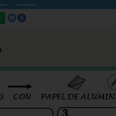
apta
Pictoeduca
R
O