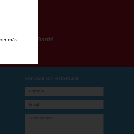
 la Fundación Barrié
ber más
.
Contacta con Pictoeduca