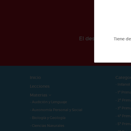
El desarollo de est
Tiene d
Inicio
Catego
- Infantil
Lecciones
- 1º Prim
Materias
- 2º Prim
- Audición y Lenguaje
- 3º Prim
- Autonomía Personal y Social
- 4º Prim
- Biología y Geología
- 5º Prim
- Ciencias Naturales