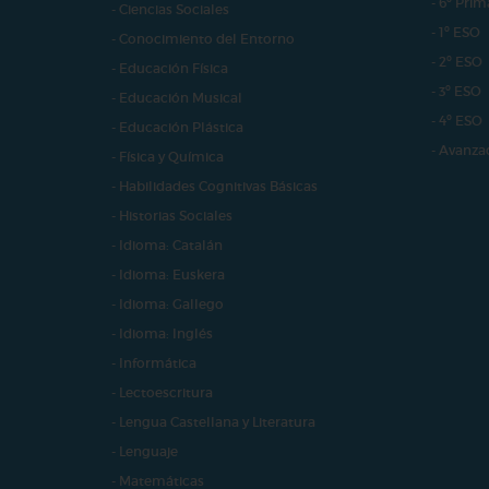
- 6º Prim
- Ciencias Sociales
- 1º ESO
- Conocimiento del Entorno
- 2º ESO
- Educación Física
- 3º ESO
- Educación Musical
- 4º ESO
- Educación Plástica
- Avanza
- Física y Química
- Habilidades Cognitivas Básicas
- Historias Sociales
- Idioma: Catalán
- Idioma: Euskera
- Idioma: Gallego
- Idioma: Inglés
- Informática
- Lectoescritura
- Lengua Castellana y Literatura
- Lenguaje
- Matemáticas