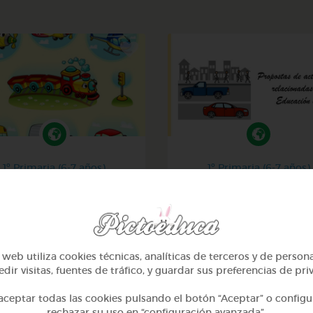
1º Primaria (6-7 años)
1º Primaria (6-7 años)
Los transportes
Educación vial en gale
@IvanaDiaz
@GrupoAdapta
web utiliza cookies técnicas, analíticas de terceros y de person
dir visitas, fuentes de tráfico, y guardar sus preferencias de pri
ceptar todas las cookies pulsando el botón “Aceptar” o configu
rechazar su uso en “configuración avanzada”.