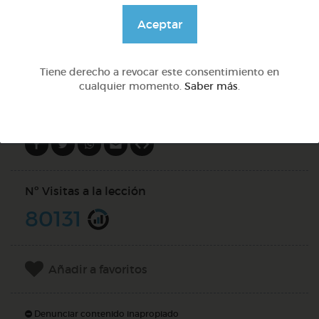
@GrupoAdapta
Aceptar
DOCS (4)
Tiene derecho a revocar este consentimiento en
cualquier momento.
Saber más
.
Compartir en
Nº Visitas a la lección
80131
Añadir a favoritos
Denunciar contenido inapropiado