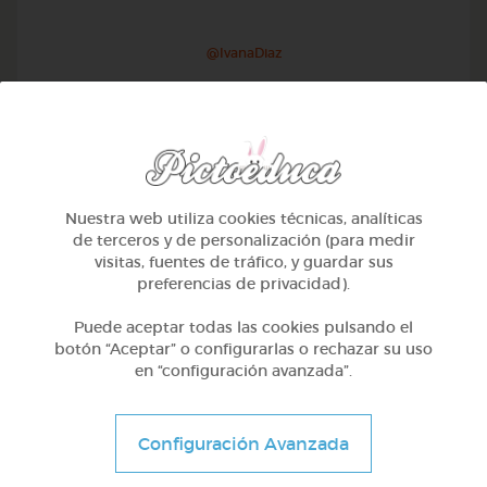
@IvanaDiaz
Nuestra web utiliza cookies técnicas, analíticas
de terceros y de personalización (para medir
visitas, fuentes de tráfico, y guardar sus
preferencias de privacidad).
Puede aceptar todas las cookies pulsando el
botón “Aceptar” o configurarlas o rechazar su uso
en “configuración avanzada”.
1º Primaria (6-7 años)
Educación vial en galego
Configuración Avanzada