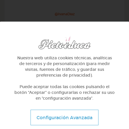
@IvanaDiaz
Nuestra web utiliza cookies técnicas, analíticas
de terceros y de personalización (para medir
visitas, fuentes de tráfico, y guardar sus
preferencias de privacidad).
Puede aceptar todas las cookies pulsando el
botón “Aceptar” o configurarlas o rechazar su uso
en “configuración avanzada”.
1º Primaria (6-7 años)
Educación vial en galego
Configuración Avanzada