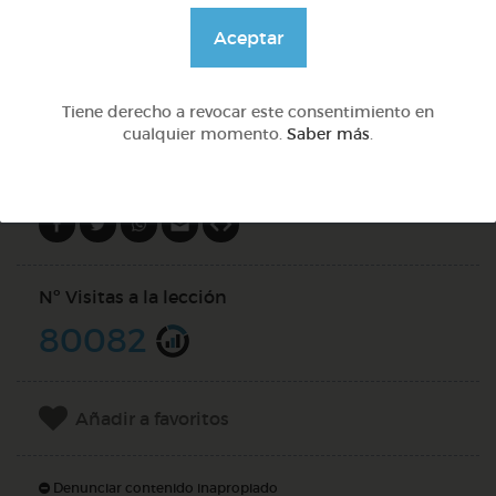
@GrupoAdapta
Aceptar
DOCS (4)
Tiene derecho a revocar este consentimiento en
cualquier momento.
Saber más
.
Compartir en
Nº Visitas a la lección
80082
Añadir a favoritos
Denunciar contenido inapropiado