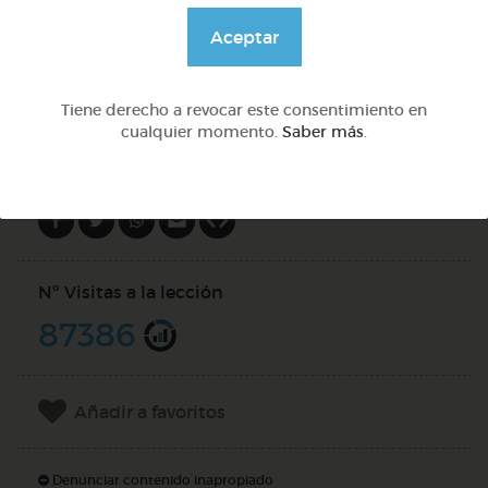
@GrupoAdapta
Aceptar
DOCS (6)
Tiene derecho a revocar este consentimiento en
cualquier momento.
Saber más
.
Compartir en
Nº Visitas a la lección
87386
Añadir a favoritos
Denunciar contenido inapropiado