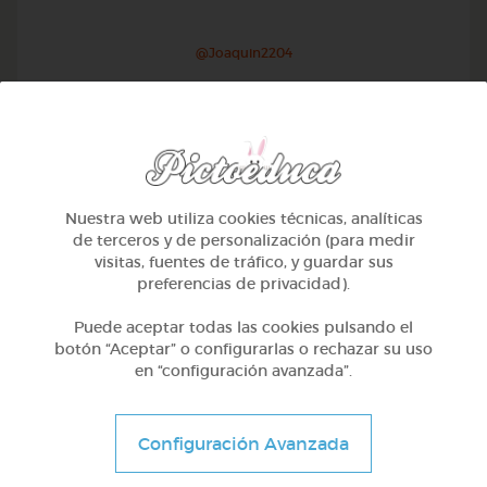
@Joaquin2204
Nuestra web utiliza cookies técnicas, analíticas
de terceros y de personalización (para medir
visitas, fuentes de tráfico, y guardar sus
preferencias de privacidad).
Puede aceptar todas las cookies pulsando el
botón “Aceptar” o configurarlas o rechazar su uso
en “configuración avanzada”.
1º Primaria (6-7 años)
Inglés: people, family & job
Configuración Avanzada