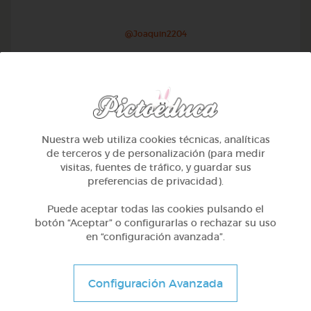
@Joaquin2204
Nuestra web utiliza cookies técnicas, analíticas
de terceros y de personalización (para medir
visitas, fuentes de tráfico, y guardar sus
preferencias de privacidad).
Puede aceptar todas las cookies pulsando el
botón “Aceptar” o configurarlas o rechazar su uso
en “configuración avanzada”.
1º Primaria (6-7 años)
Inglés: people, family & job
Configuración Avanzada