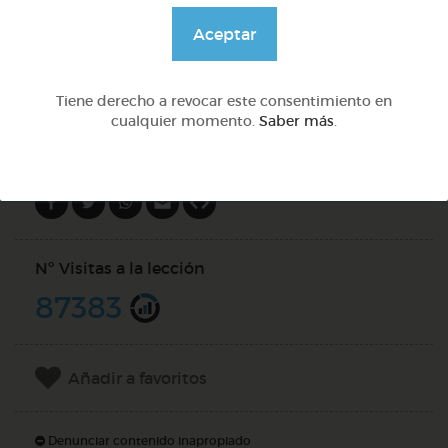
@GrupoAdapta
Aceptar
DOCS (6)
Tiene derecho a revocar este consentimiento en
cualquier momento.
Saber más
.
Compartir en
Nº Visitas a la lección
87383
Añadir a favoritos
Denunciar contenido inapropiado