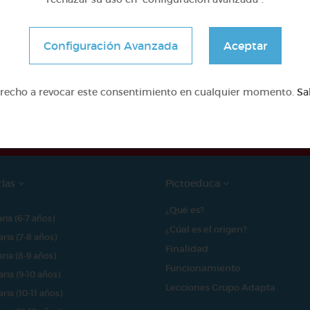
Configuración Avanzada
Aceptar
e proyecto ha sido posible gracias al mecenazgo de
erecho a revocar este consentimiento en cualquier momento.
Sa
rías
Pictoeduca
¿Qué es?
aria (6-7 años)
¿Cúal es el origen?
aria (7-8 años)
Finalidad
aria (8-9 años)
Funcionamiento
aria (9-10 años)
Lecciones Grupo Adapta
aria (10-11 años)