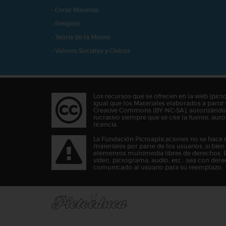
- Otras Materias
- Religión
- Teoría de la Mente
- Valores Sociales y Cívicos
Los recursos que se ofrecen en la web (pict
igual que los Materiales elaborados a partir 
Creative Commons (BY-NC-SA), autorizándos
lucrativo siempre que se cite la fuente, au
licencia.
La Fundación Pictoaplicaciones no se hace 
materiales por parte de los usuarios, si bie
elementos multimedia libres de derechos. 
vídeo, pictograma, audio, etc… sea con dere
comunicado al usuario para su reemplazo.