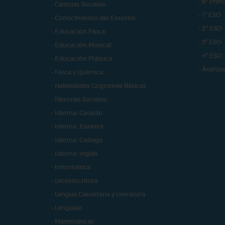
- 6º Prim
- Ciencias Sociales
- 1º ESO
- Conocimiento del Entorno
- 2º ESO
- Educación Física
- 3º ESO
- Educación Musical
- 4º ESO
- Educación Plástica
- Avanza
- Física y Química
- Habilidades Cognitivas Básicas
- Historias Sociales
- Idioma: Catalán
- Idioma: Euskera
- Idioma: Gallego
- Idioma: Inglés
- Informática
- Lectoescritura
- Lengua Castellana y Literatura
- Lenguaje
- Matemáticas