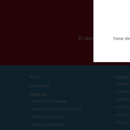
El desarollo de est
Tiene d
Inicio
Catego
- Infantil
Lecciones
- 1º Prim
Materias
- 2º Prim
- Audición y Lenguaje
- 3º Prim
- Autonomía Personal y Social
- 4º Prim
- Biología y Geología
- 5º Prim
- Ciencias Naturales