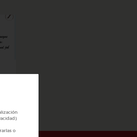
job
alización
vacidad).
rarlas o