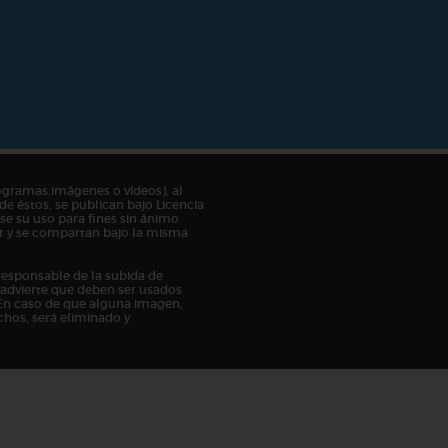
ogramas,imágenes o vídeos), al
de éstos, se publican bajo Licencia
e su uso para fines sin ánimo
tor y se compartan bajo la misma
responsable de la subida de
n advierte que deben ser usados
En caso de que alguna imagen,
chos, será eliminado y