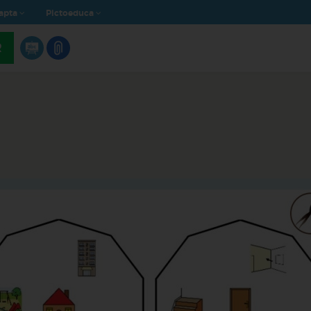
apta
Pictoeduca
R