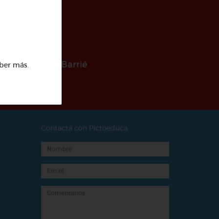
 la Fundación Barrié
ber más
.
Contacta con Pictoeduca