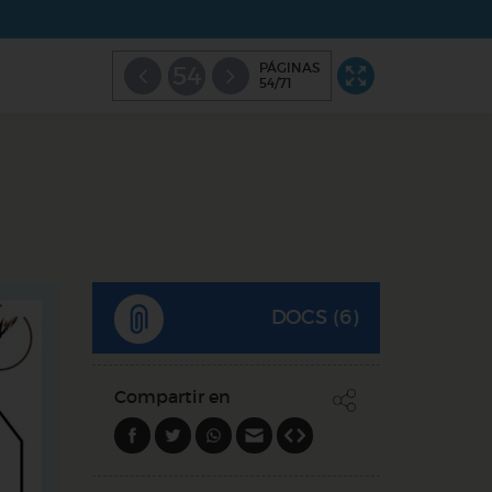
PÁGINAS
54
54/71
DOCS (6)
Compartir en