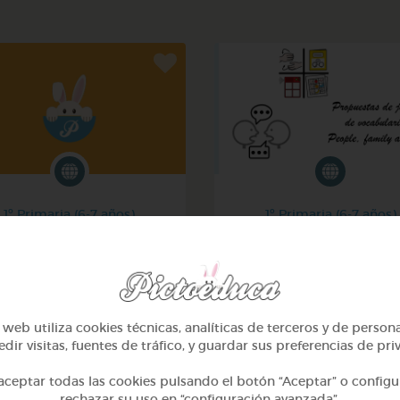
1º Primaria (6-7 años)
1º Primaria (6-7 años)
La ropa - the clothes
Inglés: people, family & 
@Joaquin2204
@GrupoAdapta
web utiliza cookies técnicas, analíticas de terceros y de person
dir visitas, fuentes de tráfico, y guardar sus preferencias de pri
ceptar todas las cookies pulsando el botón “Aceptar” o configu
rechazar su uso en “configuración avanzada”.