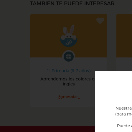
TAMBIÉN TE PUEDE INTERESAR
1º Primaria (6-7 años)
Aprendemos los colores en
ingles
@jimesolar_
Nuestra 
(para me
Puede a