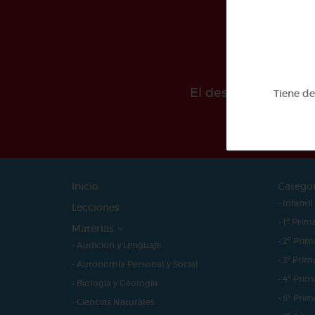
El desarollo de est
Tiene d
Inicio
Catego
- Infantil
Lecciones
- 1º Prim
Materias
- 2º Prim
- Audición y Lenguaje
- 3º Prim
- Autonomía Personal y Social
- 4º Prim
- Biología y Geología
- 5º Prim
- Ciencias Naturales