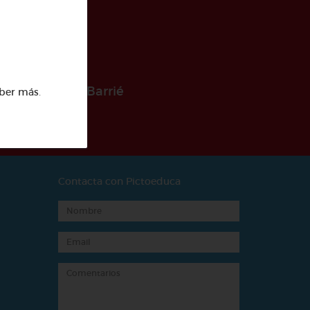
 la Fundación Barrié
ber más
.
Contacta con Pictoeduca