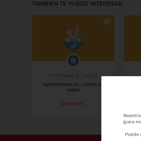
TAMBIÉN TE PUEDE INTERESAR
1º Primaria (6-7 años)
Aprendemos los colores en
ingles
@jimesolar_
Nuestra 
(para me
Puede a