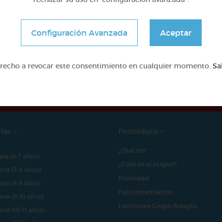
Configuración Avanzada
Aceptar
e proyecto ha sido posible gracias al mecenazgo de
erecho a revocar este consentimiento en cualquier momento.
Sa
rías
Pictoeduca
¿Qué es?
aria (6-7 años)
¿Cúal es el origen?
aria (7-8 años)
Finalidad
aria (8-9 años)
Funcionamiento
aria (9-10 años)
Lecciones Grupo Adapta
aria (10-11 años)