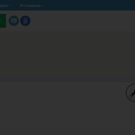
apta
Pictoeduca
R