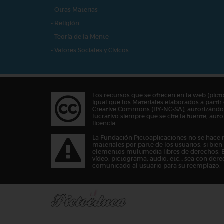
- Otras Materias
- Religión
- Teoría de la Mente
- Valores Sociales y Cívicos
Los recursos que se ofrecen en la web (pict
igual que los Materiales elaborados a partir 
Creative Commons (BY-NC-SA), autorizándos
lucrativo siempre que se cite la fuente, au
licencia.
La Fundación Pictoaplicaciones no se hace 
materiales por parte de los usuarios, si bie
elementos multimedia libres de derechos. 
vídeo, pictograma, audio, etc… sea con dere
comunicado al usuario para su reemplazo.