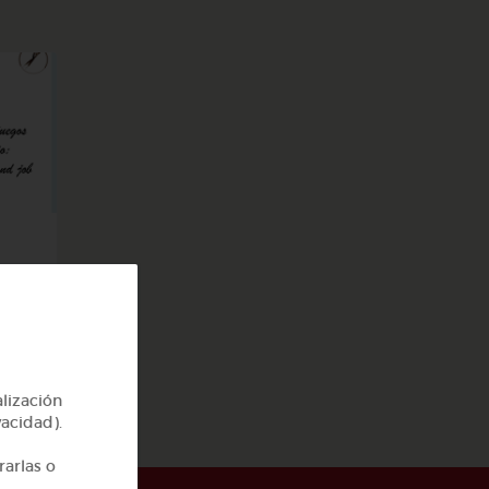
job
alización
vacidad).
rarlas o