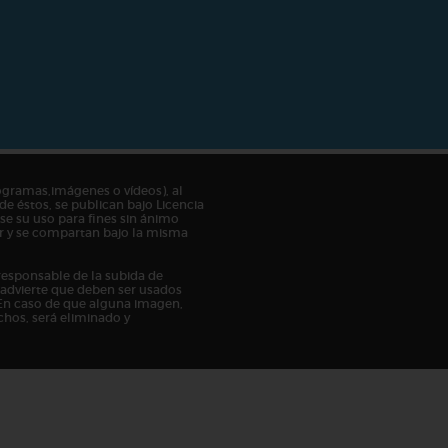
ogramas,imágenes o vídeos), al
de éstos, se publican bajo Licencia
e su uso para fines sin ánimo
tor y se compartan bajo la misma
responsable de la subida de
n advierte que deben ser usados
En caso de que alguna imagen,
chos, será eliminado y