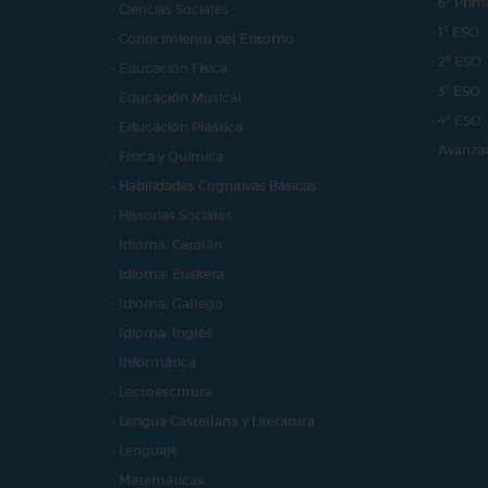
- 6º Prim
- Ciencias Sociales
- 1º ESO
- Conocimiento del Entorno
- 2º ESO
- Educación Física
- 3º ESO
- Educación Musical
- 4º ESO
- Educación Plástica
- Avanza
- Física y Química
- Habilidades Cognitivas Básicas
- Historias Sociales
- Idioma: Catalán
- Idioma: Euskera
- Idioma: Gallego
- Idioma: Inglés
- Informática
- Lectoescritura
- Lengua Castellana y Literatura
- Lenguaje
- Matemáticas