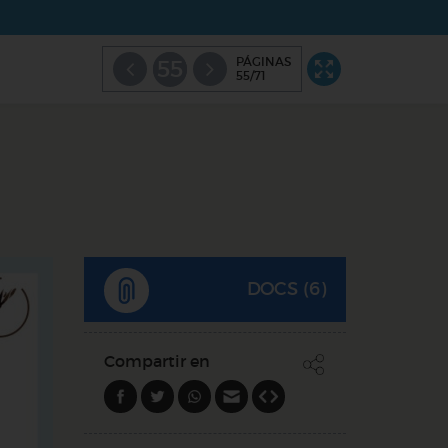
PÁGINAS
55
55/71
DOCS (6)
Compartir en