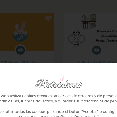
1º Primaria (6-7 años)
1º Primaria (6-7 años)
La ropa - the clothes
Inglés: people, family & 
@Joaquin2204
@GrupoAdapta
web utiliza cookies técnicas, analíticas de terceros y de person
dir visitas, fuentes de tráfico, y guardar sus preferencias de pri
ceptar todas las cookies pulsando el botón “Aceptar” o configu
rechazar su uso en “configuración avanzada”.