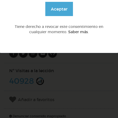
@Daniela03
Aceptar
DOCS (4)
Tiene derecho a revocar este consentimiento en
cualquier momento.
Saber más
.
Compartir en
Nº Visitas a la lección
40928
Añadir a favoritos
Denunciar contenido inapropiado