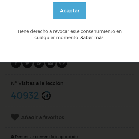
@Daniela03
Aceptar
DOCS (4)
Tiene derecho a revocar este consentimiento en
cualquier momento.
Saber más
.
Compartir en
Nº Visitas a la lección
40932
Añadir a favoritos
Denunciar contenido inapropiado