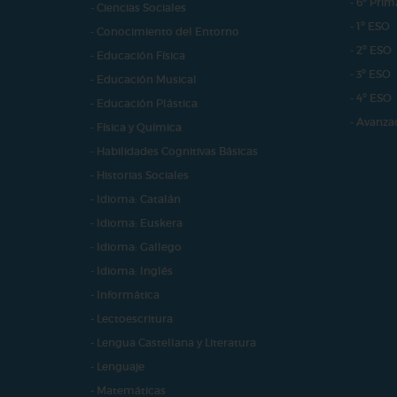
- 6º Prim
- Ciencias Sociales
- 1º ESO
- Conocimiento del Entorno
- 2º ESO
- Educación Física
- 3º ESO
- Educación Musical
- 4º ESO
- Educación Plástica
- Avanza
- Física y Química
- Habilidades Cognitivas Básicas
- Historias Sociales
- Idioma: Catalán
- Idioma: Euskera
- Idioma: Gallego
- Idioma: Inglés
- Informática
- Lectoescritura
- Lengua Castellana y Literatura
- Lenguaje
- Matemáticas