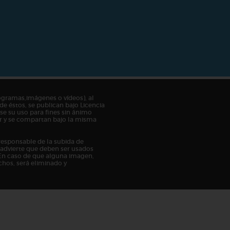
ogramas,imágenes o vídeos), al
de éstos, se publican bajo Licencia
e su uso para fines sin ánimo
tor y se compartan bajo la misma
responsable de la subida de
n advierte que deben ser usados
En caso de que alguna imagen,
chos, será eliminado y