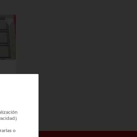
 el
alización
vacidad).
rarlas o