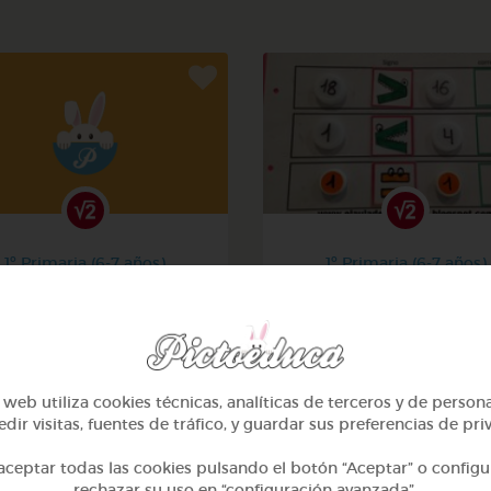
1º Primaria (6-7 años)
1º Primaria (6-7 años)
Contar hasta 10
Aprendemos a identificar
mayor menor e igual
@alcasasola
@Daniela03
web utiliza cookies técnicas, analíticas de terceros y de person
dir visitas, fuentes de tráfico, y guardar sus preferencias de pri
ceptar todas las cookies pulsando el botón “Aceptar” o configu
rechazar su uso en “configuración avanzada”.