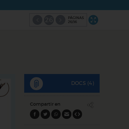
PÁGINAS
26
26/36
DOCS (4)
Compartir en