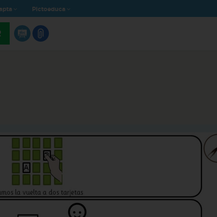
apta
Pictoeduca
R