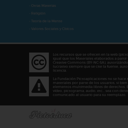
- Otras Materias
- Religión
- Teoría de la Mente
- Valores Sociales y Cívicos
Los recursos que se ofrecen en la web (pict
igual que los Materiales elaborados a partir 
Creative Commons (BY-NC-SA), autorizándos
lucrativo siempre que se cite la fuente, au
licencia.
La Fundación Pictoaplicaciones no se hace 
materiales por parte de los usuarios, si bie
elementos multimedia libres de derechos. 
vídeo, pictograma, audio, etc… sea con dere
comunicado al usuario para su reemplazo.