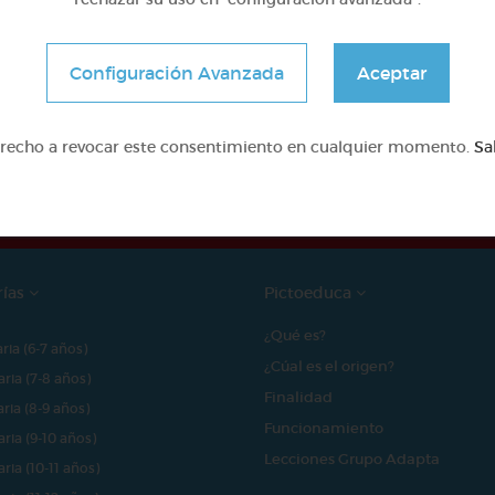
Configuración Avanzada
Aceptar
e proyecto ha sido posible gracias al mecenazgo de
erecho a revocar este consentimiento en cualquier momento.
Sa
rías
Pictoeduca
¿Qué es?
aria (6-7 años)
¿Cúal es el origen?
aria (7-8 años)
Finalidad
aria (8-9 años)
Funcionamiento
aria (9-10 años)
Lecciones Grupo Adapta
aria (10-11 años)