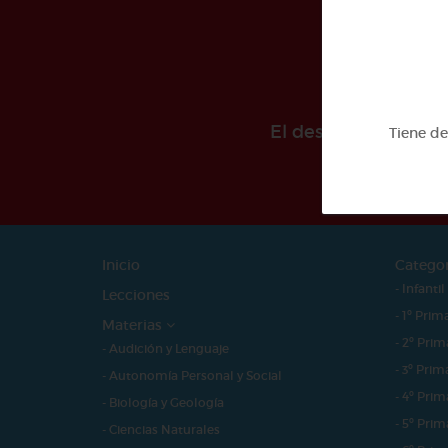
El desarollo de est
Tiene d
Inicio
Catego
- Infantil
Lecciones
- 1º Prim
Materias
- 2º Prim
- Audición y Lenguaje
- 3º Prim
- Autonomía Personal y Social
- 4º Prim
- Biología y Geología
- 5º Prim
- Ciencias Naturales