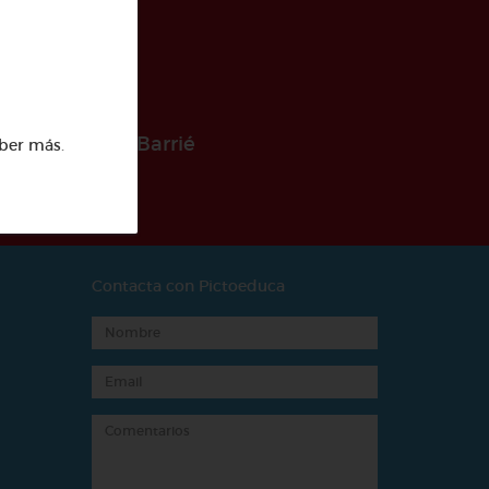
 la Fundación Barrié
ber más
.
Contacta con Pictoeduca