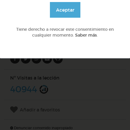
@Daniela03
Aceptar
DOCS (4)
Tiene derecho a revocar este consentimiento en
cualquier momento.
Saber más
.
Compartir en
Nº Visitas a la lección
40944
Añadir a favoritos
Denunciar contenido inapropiado