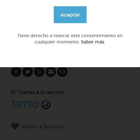
Aceptar
@Webparaelespanol
Tiene derecho a revocar este consentimiento en
DOCS (2)
cualquier momento.
Saber más
.
Compartir en
Nº Visitas a la lección
39770
Añadir a favoritos