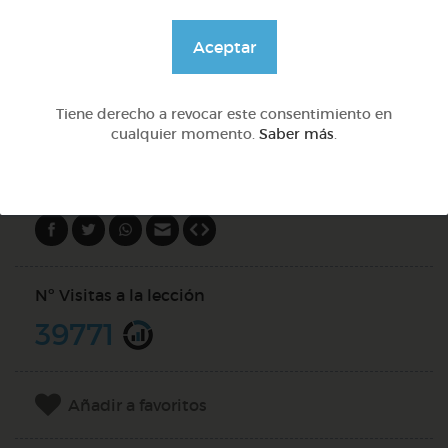
Aceptar
@Webparaelespanol
Tiene derecho a revocar este consentimiento en
DOCS (2)
cualquier momento.
Saber más
.
Compartir en
Nº Visitas a la lección
39771
Añadir a favoritos