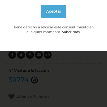
Aceptar
@Webparaelespanol
Tiene derecho a revocar este consentimiento en
DOCS (2)
cualquier momento.
Saber más
.
Compartir en
Nº Visitas a la lección
39774
Añadir a favoritos