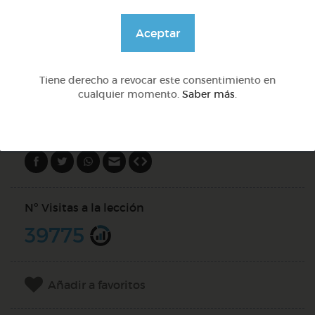
Aceptar
@Webparaelespanol
Tiene derecho a revocar este consentimiento en
DOCS (2)
cualquier momento.
Saber más
.
Compartir en
Nº Visitas a la lección
39775
Añadir a favoritos