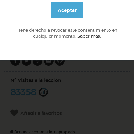
@GrupoAdapta
Aceptar
DOCS (2)
Tiene derecho a revocar este consentimiento en
cualquier momento.
Saber más
.
Compartir en
Nº Visitas a la lección
83358
Añadir a favoritos
Denunciar contenido inapropiado