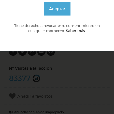
@GrupoAdapta
Aceptar
DOCS (2)
Tiene derecho a revocar este consentimiento en
cualquier momento.
Saber más
.
Compartir en
Nº Visitas a la lección
83377
Añadir a favoritos
Denunciar contenido inapropiado