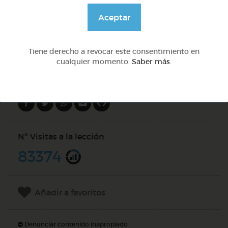
@GrupoAdapta
Aceptar
DOCS (2)
Tiene derecho a revocar este consentimiento en
cualquier momento.
Saber más
.
Compartir en
Nº Visitas a la lección
83374
Añadir a favoritos
Denunciar contenido inapropiado