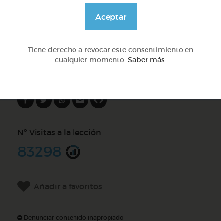
@GrupoAdapta
Aceptar
DOCS (2)
Tiene derecho a revocar este consentimiento en
cualquier momento.
Saber más
.
Compartir en
Nº Visitas a la lección
83298
Añadir a favoritos
Denunciar contenido inapropiado