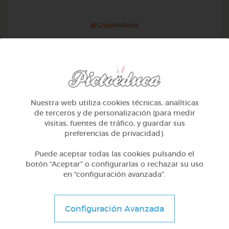
@GrupoAdapta
Nuestra web utiliza cookies técnicas, analíticas
de terceros y de personalización (para medir
visitas, fuentes de tráfico, y guardar sus
preferencias de privacidad).
Puede aceptar todas las cookies pulsando el
botón “Aceptar” o configurarlas o rechazar su uso
en “configuración avanzada”.
2º Primaria (7-8 años)
El director de orquesta
Configuración Avanzada