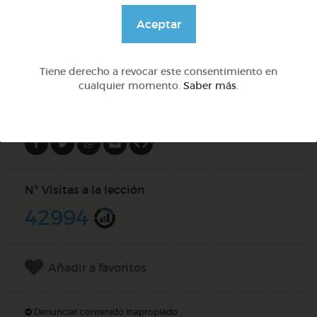
@GrupoAdapta
Aceptar
DOCS (2)
Tiene derecho a revocar este consentimiento en
cualquier momento.
Saber más
.
Compartir en
Nº Visitas a la lección
42994
Añadir a favoritos
Denunciar contenido inapropiado