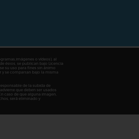
ogramas,imágenes o vídeos), al
de éstos, se publican bajo Licencia
e su uso para fines sin ánimo
tor y se compartan bajo la misma
responsable de la subida de
n advierte que deben ser usados
En caso de que alguna imagen,
chos, será eliminado y