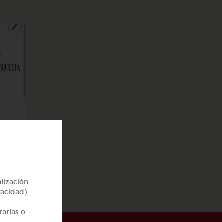
a
alización
vacidad).
rarlas o