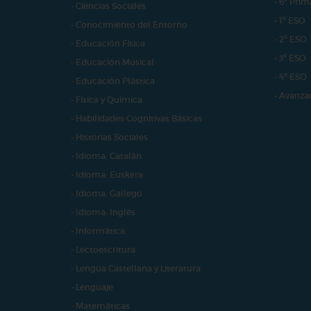
- 6º Prim
- Ciencias Sociales
- 1º ESO
- Conocimiento del Entorno
- 2º ESO
- Educación Física
- 3º ESO
- Educación Musical
- 4º ESO
- Educación Plástica
- Avanza
- Física y Química
- Habilidades Cognitivas Básicas
- Historias Sociales
- Idioma: Catalán
- Idioma: Euskera
- Idioma: Gallego
- Idioma: Inglés
- Informática
- Lectoescritura
- Lengua Castellana y Literatura
- Lenguaje
- Matemáticas