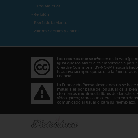
- Otras Materias
- Religión
- Teoría de la Mente
- Valores Sociales y Cívicos
Los recursos que se ofrecen en la web (pict
igual que los Materiales elaborados a partir 
Creative Commons (BY-NC-SA), autorizándos
lucrativo siempre que se cite la fuente, au
licencia.
La Fundación Pictoaplicaciones no se hace 
materiales por parte de los usuarios, si bie
elementos multimedia libres de derechos. 
vídeo, pictograma, audio, etc… sea con dere
comunicado al usuario para su reemplazo.