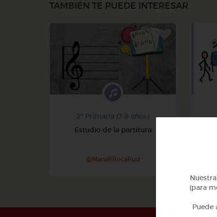
TAMBIÉN TE PUEDE INTERESAR
2º Primaria (7-8 años)
Estudio de la partitura
@MariaRRocaRuiz
Nuestra 
(para me
Puede a