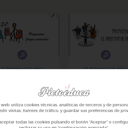
2º Primaria (7-8 años)
2º Primaria (7-8 años)
Juegos musicales
El director de orquest
@GrupoAdapta
@GrupoAdapta
web utiliza cookies técnicas, analíticas de terceros y de person
dir visitas, fuentes de tráfico, y guardar sus preferencias de pri
ceptar todas las cookies pulsando el botón “Aceptar” o configu
rechazar su uso en “configuración avanzada”.