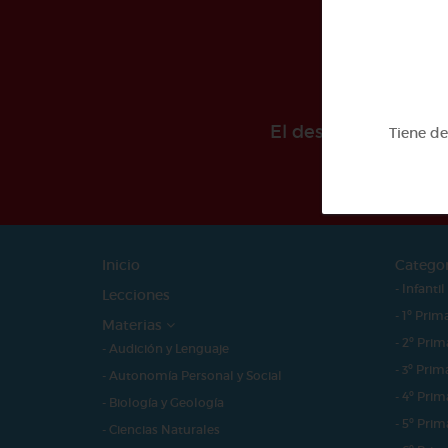
El desarollo de est
Tiene d
Inicio
Catego
- Infantil
Lecciones
- 1º Prim
Materias
- 2º Prim
- Audición y Lenguaje
- 3º Prim
- Autonomía Personal y Social
- 4º Prim
- Biología y Geología
- 5º Prim
- Ciencias Naturales