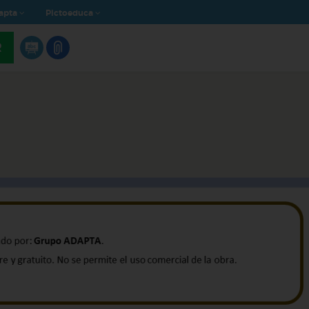
apta
Pictoeduca
R