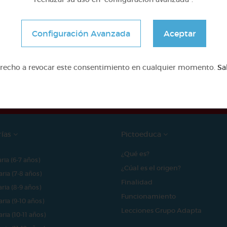
Configuración Avanzada
Aceptar
e proyecto ha sido posible gracias al mecenazgo de
erecho a revocar este consentimiento en cualquier momento.
Sa
rías
Pictoeduca
¿Qué es?
aria (6-7 años)
¿Cúal es el origen?
aria (7-8 años)
Finalidad
aria (8-9 años)
Funcionamiento
aria (9-10 años)
Lecciones Grupo Adapta
aria (10-11 años)