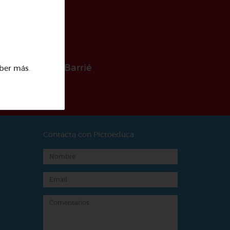
 la Fundación Barrié
ber más
.
Contacta con Pictoeduca