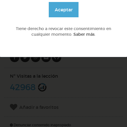
@GrupoAdapta
Aceptar
DOCS (2)
Tiene derecho a revocar este consentimiento en
cualquier momento.
Saber más
.
Compartir en
Nº Visitas a la lección
42968
Añadir a favoritos
Denunciar contenido inapropiado