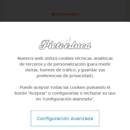
@GrupoAdapta
Nuestra web utiliza cookies técnicas, analíticas
de terceros y de personalización (para medir
visitas, fuentes de tráfico, y guardar sus
preferencias de privacidad).
Puede aceptar todas las cookies pulsando el
botón “Aceptar” o configurarlas o rechazar su uso
en “configuración avanzada”.
2º Primaria (7-8 años)
El director de orquesta
Configuración Avanzada