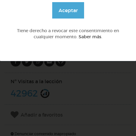
@GrupoAdapta
Aceptar
DOCS (2)
Tiene derecho a revocar este consentimiento en
cualquier momento.
Saber más
.
Compartir en
Nº Visitas a la lección
42962
Añadir a favoritos
Denunciar contenido inapropiado