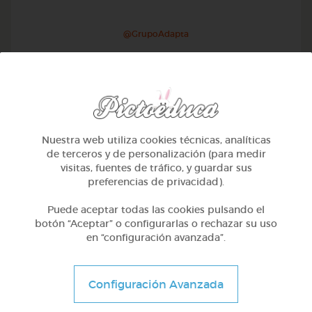
@GrupoAdapta
Nuestra web utiliza cookies técnicas, analíticas
de terceros y de personalización (para medir
visitas, fuentes de tráfico, y guardar sus
preferencias de privacidad).
Puede aceptar todas las cookies pulsando el
botón “Aceptar” o configurarlas o rechazar su uso
en “configuración avanzada”.
2º Primaria (7-8 años)
El director de orquesta
Configuración Avanzada