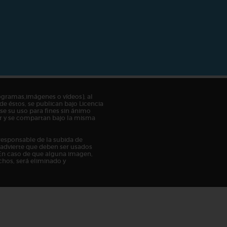
ogramas,imágenes o vídeos), al
de éstos, se publican bajo Licencia
e su uso para fines sin ánimo
tor y se compartan bajo la misma
responsable de la subida de
n advierte que deben ser usados
En caso de que alguna imagen,
chos, será eliminado y