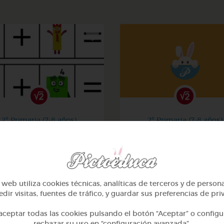
2º Primaria (7-8 años)
2º Primaria (7-8 años)
La suma
Aprendiendo matemati
@Iaravw
@solangeariass
web utiliza cookies técnicas, analíticas de terceros y de person
dir visitas, fuentes de tráfico, y guardar sus preferencias de pri
ceptar todas las cookies pulsando el botón “Aceptar” o configu
rechazar su uso en “configuración avanzada”.