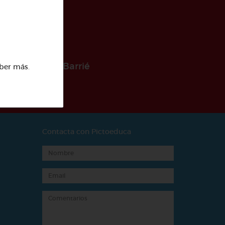
 la Fundación Barrié
ber más
.
Contacta con Pictoeduca