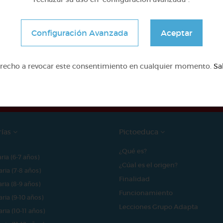
Configuración Avanzada
Aceptar
e proyecto ha sido posible gracias al mecenazgo de
erecho a revocar este consentimiento en cualquier momento.
Sa
rías
Pictoeduca
¿Qué es?
aria (6-7 años)
¿Cúal es el origen?
aria (7-8 años)
Finalidad
aria (8-9 años)
Funcionamiento
aria (9-10 años)
Lecciones Grupo Adapta
aria (10-11 años)