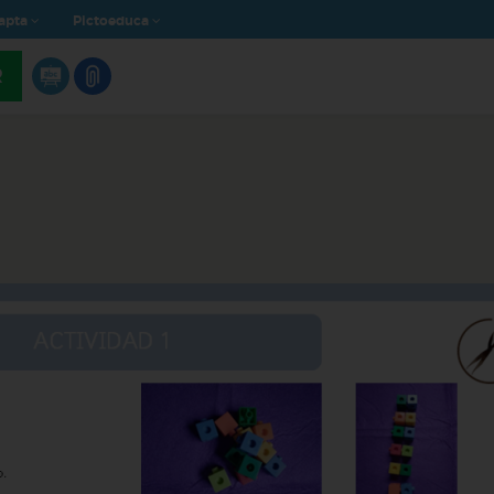
apta
Pictoeduca
R