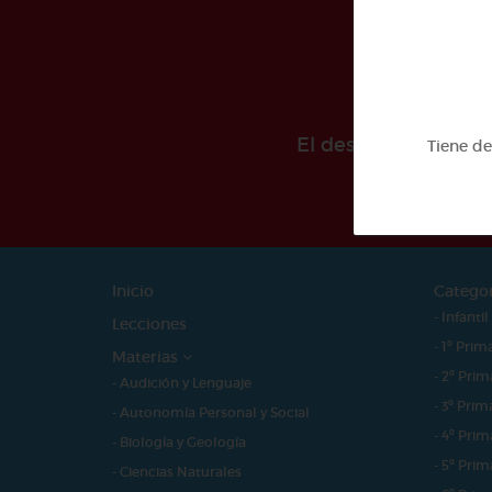
El desarollo de est
Tiene d
Inicio
Catego
- Infantil
Lecciones
- 1º Prim
Materias
- 2º Prim
- Audición y Lenguaje
- 3º Prim
- Autonomía Personal y Social
- 4º Prim
- Biología y Geología
- 5º Prim
- Ciencias Naturales