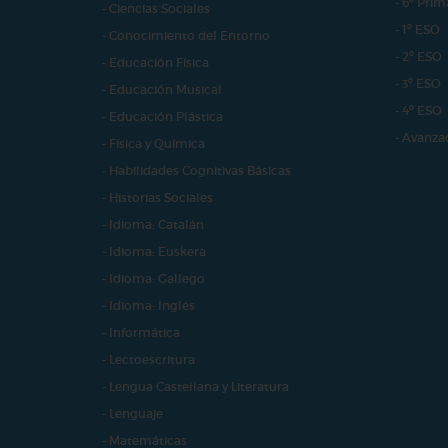
- 6º Prim
- Ciencias Sociales
- 1º ESO
- Conocimiento del Entorno
- 2º ESO
- Educación Física
- 3º ESO
- Educación Musical
- 4º ESO
- Educación Plástica
- Avanza
- Física y Química
- Habilidades Cognitivas Básicas
- Historias Sociales
- Idioma: Catalán
- Idioma: Euskera
- Idioma: Gallego
- Idioma: Inglés
- Informática
- Lectoescritura
- Lengua Castellana y Literatura
- Lenguaje
- Matemáticas