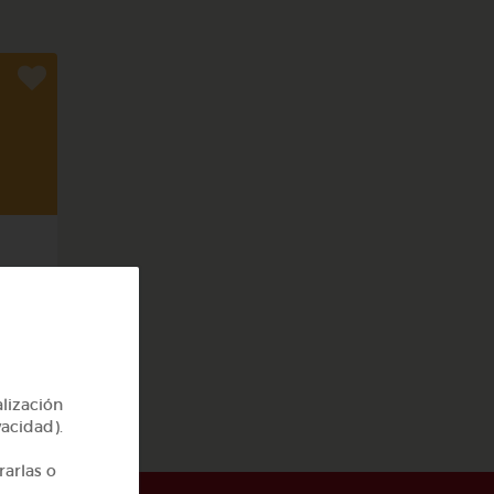
cas
alización
vacidad).
rarlas o