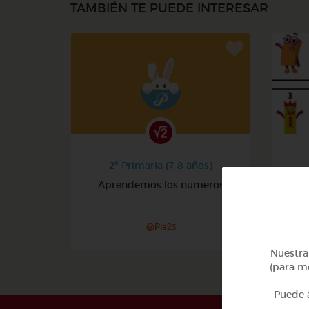
TAMBIÉN TE PUEDE INTERESAR
2º Primaria (7-8 años)
Aprendemos los numeros
@Pia23
Nuestra 
(para me
Puede a