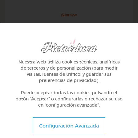
@Iaravw
Nuestra web utiliza cookies técnicas, analíticas
de terceros y de personalización (para medir
visitas, fuentes de tráfico, y guardar sus
preferencias de privacidad).
Puede aceptar todas las cookies pulsando el
botón “Aceptar” o configurarlas o rechazar su uso
en “configuración avanzada”.
2º Primaria (7-8 años)
Aprendiendo matematicas
Configuración Avanzada