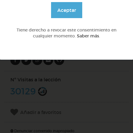
@solangeariass
Aceptar
DOCS (2)
Tiene derecho a revocar este consentimiento en
cualquier momento.
Saber más
.
Compartir en
Nº Visitas a la lección
30129
Añadir a favoritos
Denunciar contenido inapropiado