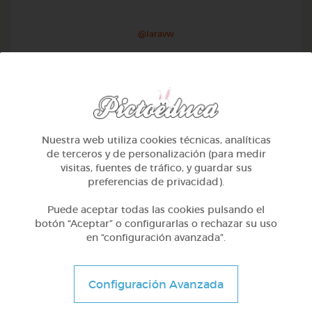
@Iaravw
Nuestra web utiliza cookies técnicas, analíticas
de terceros y de personalización (para medir
visitas, fuentes de tráfico, y guardar sus
preferencias de privacidad).
Puede aceptar todas las cookies pulsando el
botón “Aceptar” o configurarlas o rechazar su uso
en “configuración avanzada”.
2º Primaria (7-8 años)
Aprendiendo matematicas
Configuración Avanzada