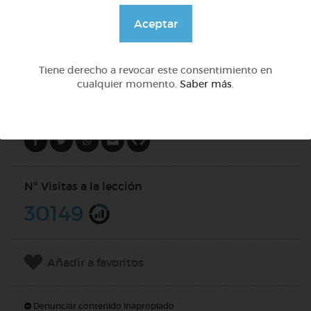
@solangeariass
Aceptar
DOCS (2)
Tiene derecho a revocar este consentimiento en
cualquier momento.
Saber más
.
Compartir en
Nº Visitas a la lección
30149
Añadir a favoritos
Denunciar contenido inapropiado