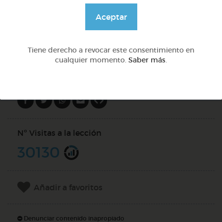
@solangeariass
Aceptar
DOCS (2)
Tiene derecho a revocar este consentimiento en
cualquier momento.
Saber más
.
Compartir en
Nº Visitas a la lección
30130
Añadir a favoritos
Denunciar contenido inapropiado