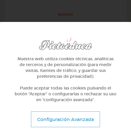
@Iaravw
Nuestra web utiliza cookies técnicas, analíticas
de terceros y de personalización (para medir
visitas, fuentes de tráfico, y guardar sus
preferencias de privacidad).
Puede aceptar todas las cookies pulsando el
botón “Aceptar” o configurarlas o rechazar su uso
en “configuración avanzada”.
2º Primaria (7-8 años)
Aprendiendo matematicas
Configuración Avanzada