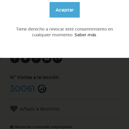
@solangeariass
Aceptar
DOCS (2)
Tiene derecho a revocar este consentimiento en
cualquier momento.
Saber más
.
Compartir en
Nº Visitas a la lección
30061
Añadir a favoritos
Denunciar contenido inapropiado