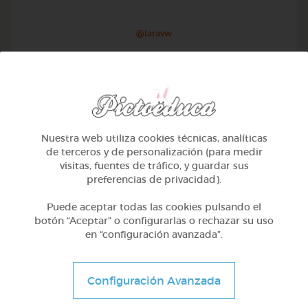
@Iaravw
Nuestra web utiliza cookies técnicas, analíticas
de terceros y de personalización (para medir
visitas, fuentes de tráfico, y guardar sus
preferencias de privacidad).
Puede aceptar todas las cookies pulsando el
botón “Aceptar” o configurarlas o rechazar su uso
en “configuración avanzada”.
2º Primaria (7-8 años)
Aprendiendo matematicas
Configuración Avanzada