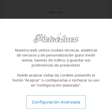
@Iaravw
Nuestra web utiliza cookies técnicas, analíticas
de terceros y de personalización (para medir
visitas, fuentes de tráfico, y guardar sus
preferencias de privacidad).
Puede aceptar todas las cookies pulsando el
botón “Aceptar” o configurarlas o rechazar su uso
en “configuración avanzada”.
2º Primaria (7-8 años)
Aprendiendo matematicas
Configuración Avanzada