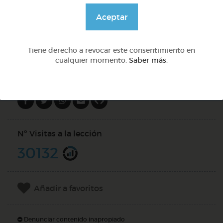
@solangeariass
Aceptar
DOCS (2)
Tiene derecho a revocar este consentimiento en
cualquier momento.
Saber más
.
Compartir en
Nº Visitas a la lección
30132
Añadir a favoritos
Denunciar contenido inapropiado