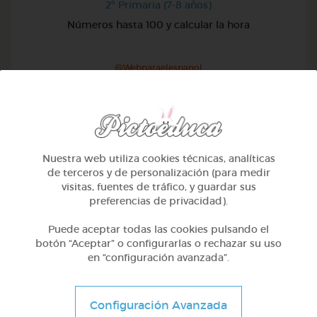
2º Primaria (7-8 años)
Números hasta 100 y calcular la hora
@Webparaelespanol
Nuestra web utiliza cookies técnicas, analíticas
de terceros y de personalización (para medir
visitas, fuentes de tráfico, y guardar sus
preferencias de privacidad).
Puede aceptar todas las cookies pulsando el
botón “Aceptar” o configurarlas o rechazar su uso
en “configuración avanzada”.
2º Primaria (7-8 años)
Configuración Avanzada