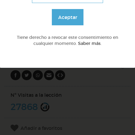
Lo más sano en la cocina y 2 fábulas de esopo
Aceptar
@Webparaelespanol
Tiene derecho a revocar este consentimiento en
cualquier momento.
Saber más
.
DOCS (2)
Compartir en
Nº Visitas a la lección
27868
Añadir a favoritos