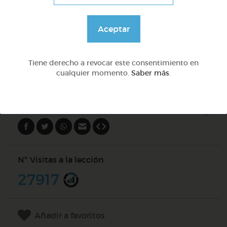
Lo más sano en la cocina y 2 fábulas de esopo
Aceptar
@Webparaelespanol
Tiene derecho a revocar este consentimiento en
cualquier momento.
Saber más
.
DOCS (2)
Compartir en
Nº Visitas a la lección
27917
Añadir a favoritos