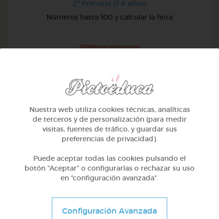
2º Primaria (7-8 años)
Números hasta 100 y calcular la hora
@Webparaelespanol
Nuestra web utiliza cookies técnicas, analíticas
de terceros y de personalización (para medir
visitas, fuentes de tráfico, y guardar sus
preferencias de privacidad).
Puede aceptar todas las cookies pulsando el
botón “Aceptar” o configurarlas o rechazar su uso
en “configuración avanzada”.
2º Primaria (7-8 años)
Configuración Avanzada